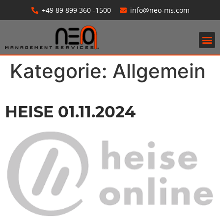
+49 89 899 360 -1500
info@neo-ms.com
Lohn- & Gehaltsabrechnung
Kategorie:
Allgemein
HEISE 01.11.2024